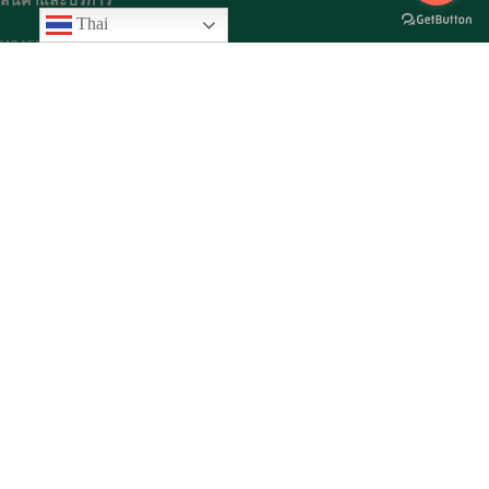
สินค้าและบริการ
Thai
ทองรูปพรรณ
ทองคำแท่ง
สินค้าเพชร
โปรแกรมออมทอง
เกี่ยวกับเรา
ประวัติความเป็นมา
วิสัยทัศน์และพันธกิจ
สาขาต่างๆ
ข่าวประชาสัมพันธ์
กิจกรรมต่างๆ
สมัครสมาชิก
สมัครสมาชิก ที่นี่
ติดต่อเรา