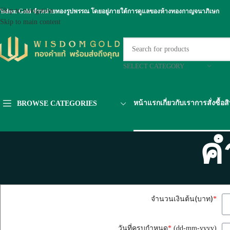
Skip to navigation
isdom Gold จำหน่ายทองรูปพรรณ โดยอยู่ภายใต้การดูแลของห้างทองกาญจนาภิเษก
Skip to main content
SELECT CATEGORY
หน้าแรก
เกี่ยวกับเรา
การสั่งซื้อส
BROWSE CATEGORIES
ค
จำนวนเงินต้น(บาท)
*
วันที่ครบกำหนด
*
(dd-mm-yyyy)