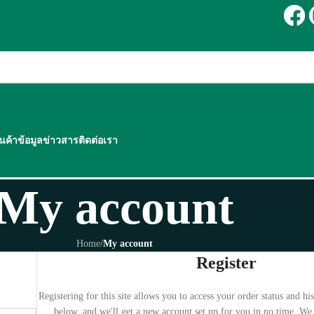
ินค้า
ข้อมูลข่าวสาร
ติดต่อเรา
My account
Home
/
My account
Register
Registering for this site allows you to access your order status and histo
below, and we'll get a new account set up for you in no time. We