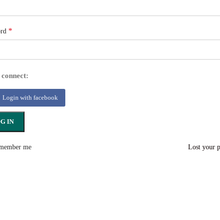
*
ord
 connect:
Login with facebook
G IN
member me
Lost your 