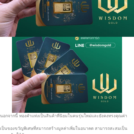
นอกจากนี้ ทองคำแท่งเป็นสินค้าที่นิยมในคนรุ่นใหม่และยังคงทรงคุณค่า
เป็นของขวัญพิเศษที่สมารถสร้างมูลค่าเพิ่มในอนาคต สามารถสะสมเป็น