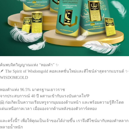
ค้นพบจิตวิญญาณแห่ง “ทองคำ” ✨
🪶 The Spirit of Wisdomgold คอลเลคชั่นใหม่และดีไซน์ล่าสุดจากแบรนด์ ✨
WISDOMGOLD
ทองคำแท่ง 96.5% มาตรฐานเยาวราช
จากประสบการณ์ 40 ปี ผสานเข้ากับแรงบันดาลใจ💚
🤗 ก่อเกิดเป็นความเรียบหรูจากมุมมองด้านหน้า และพร้อมความรู้สึกโดด
เด่นเหนือกาลเวลา เมื่อมองจากด้านหลังของตัวการ์ดทอง
และครั้งนี้‼️ เพื่อให้คุณเป็นเจ้าของได้ง่ายขึ้น เราจึงดีไซน์มากับทองคำหลาก
หลายน้ำหนัก