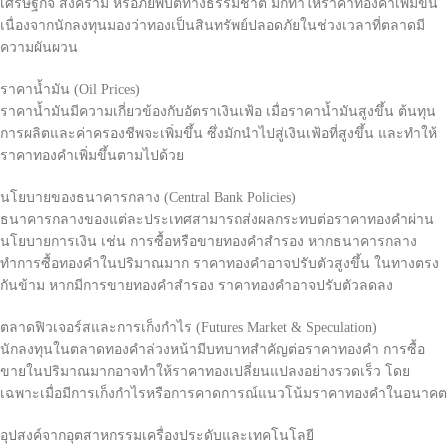
เศรษฐกิจ สงคราม หรือภัยพิบัติทางธรรมชาติ มักทำให้ราคาทองคำเพิ่มขึ้น
เนื่องจากนักลงทุนมองว่าทองเป็นสินทรัพย์ปลอดภัยในช่วงเวลาที่ตลาดมี
ความผันผวน
ราคาน้ำมัน (Oil Prices)
ราคาน้ำมันมีความเกี่ยวข้องกับอัตราเงินเฟ้อ เมื่อราคาน้ำมันสูงขึ้น ต้นทุน
การผลิตและค่าครองชีพจะเพิ่มขึ้น ซึ่งมักนำไปสู่เงินเฟ้อที่สูงขึ้น และทำให้
ราคาทองคำเพิ่มขึ้นตามไปด้วย
นโยบายของธนาคารกลาง (Central Bank Policies)
ธนาคารกลางของแต่ละประเทศสามารถส่งผลกระทบต่อราคาทองคำผ่าน
นโยบายการเงิน เช่น การซื้อหรือขายทองคำสำรอง หากธนาคารกลาง
ทำการซื้อทองคำในปริมาณมาก ราคาทองคำอาจปรับตัวสูงขึ้น ในทางตรง
กันข้าม หากมีการขายทองคำสำรอง ราคาทองคำอาจปรับตัวลดลง
ตลาดฟิวเจอร์สและการเก็งกำไร (Futures Market & Speculation)
นักลงทุนในตลาดทองคำล่วงหน้ามีบทบาทสำคัญต่อราคาทองคำ การซื้อ
ขายในปริมาณมากอาจทำให้ราคาทองเปลี่ยนแปลงอย่างรวดเร็ว โดย
เฉพาะเมื่อมีการเก็งกำไรหรือการคาดการณ์แนวโน้มราคาทองคำในอนาคต
อุปสงค์จากอุตสาหกรรมเครื่องประดับและเทคโนโลยี