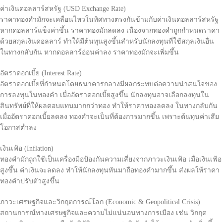
ค่าเงินดอลลาร์สหรัฐ (USD Exchange Rate)
ราคาทองคำมักจะเคลื่อนไหวในทิศทางตรงกันข้ามกับค่าเงินดอลลาร์สหรัฐ
หากดอลลาร์แข็งค่าขึ้น ราคาทองมักลดลง เนื่องจากทองคำถูกกำหนดราคา
ด้วยสกุลเงินดอลลาร์ ทำให้มีต้นทุนสูงขึ้นสำหรับนักลงทุนที่ใช้สกุลเงินอื่น
ในทางกลับกัน หากดอลลาร์อ่อนค่าลง ราคาทองมักจะเพิ่มขึ้น
อัตราดอกเบี้ย (Interest Rate)
อัตราดอกเบี้ยที่กำหนดโดยธนาคารกลางมีผลกระทบต่อความน่าสนใจของ
การลงทุนในทองคำ เมื่ออัตราดอกเบี้ยสูงขึ้น นักลงทุนอาจเลือกลงทุนใน
สินทรัพย์ที่ให้ผลตอบแทนมากกว่าทอง ทำให้ราคาทองลดลง ในทางกลับกัน
เมื่ออัตราดอกเบี้ยลดลง ทองคำจะเป็นที่ต้องการมากขึ้น เพราะต้นทุนค่าเสีย
โอกาสต่ำลง
เงินเฟ้อ (Inflation)
ทองคำมักถูกใช้เป็นเครื่องมือป้องกันความเสี่ยงจากภาวะเงินเฟ้อ เมื่อเงินเฟ้อ
สูงขึ้น ค่าเงินจะลดลง ทำให้นักลงทุนหันมาถือทองคำมากขึ้น ส่งผลให้ราคา
ทองคำปรับตัวสูงขึ้น
ภาวะเศรษฐกิจและวิกฤตการณ์โลก (Economic & Geopolitical Crisis)
สถานการณ์ทางเศรษฐกิจและความไม่แน่นอนทางการเมือง เช่น วิกฤต