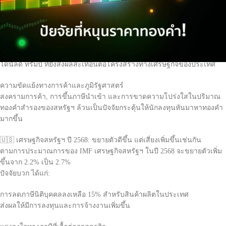
เชื่อมั่นในทองคำในฐานะสินทรัพย์ปลอดภัย
ความเสี่ยงด้านเงินเฟ้อจากนโยบายของสหรัฐฯ
ทั้งจากการใช้นโยบาย QE ซ้ำอีกครั้ง หรือจากการลดภาษีนิติบุคคลที่อาจ
กระตุ้นการใช้จ่ายและเงินเฟ้อ โดยเฉพาะนโยบายของอดีตประธานาธิบดี
โดนัลด์ ทรัมป์ ที่ยังส่งผลสะเทือนต่อโครงสร้างทางเศรษฐกิจของประเทศ
ความขัดแย้งทางการค้าและภูมิรัฐศาสตร์
สงครามการค้า, การขึ้นภาษีนำเข้า และการขาดความโปร่งใสในปริมาณ
ทองคำสำรองของสหรัฐฯ ล้วนเป็นปัจจัยกระตุ้นให้นักลงทุนหันมาหาทองคำ
มากขึ้น
🇺🇸 เศรษฐกิจสหรัฐฯ ปี 2568: ขยายตัวดีขึ้น แต่เสี่ยงเพิ่มขึ้นเช่นกัน
ตามการประมาณการของ IMF เศรษฐกิจสหรัฐฯ ในปี 2568 จะขยายตัวเพิ่ม
ขึ้นจาก 2.2% เป็น 2.7%
ปัจจัยบวก ได้แก่:
การลดภาษีนิติบุคคลลงเหลือ 15% สำหรับสินค้าผลิตในประเทศ
ส่งผลให้มีการลงทุนและการจ้างงานเพิ่มขึ้น