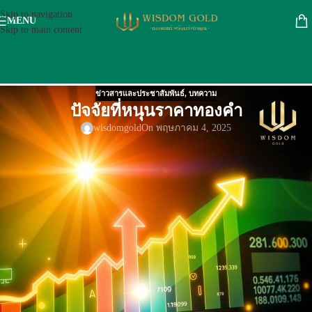
Skip to navigation
MENU
Skip to main content
ข่าวสารและประชาสัมพันธ์
,
บทความ
ปัจจัยที่หนุนราคาทองคำ
wisdomgold
On พฤษภาคม 4, 2025
ราคาทองเทียบกันในแต่ละปียังคงขึ้นอย่างต่อเนื่อง สะท้อนแรงกดดันจาก
นโยบายเศรษฐกิจโลก โดยเฉพาะสหรัฐฯ ในยุคทรัมป์ แม้ราคาทองคำจะอยู่
ในระดับสูงต่อเนื่องในช่วงที่ผ่านมา แต่สัญญาณต่าง ๆ กลับชี้ว่า ทองคำยังมี
โอกาสปรับตัวขึ้นต่อไปได้อีก โดยเฉพาะเมื่อพิจารณาถึงบริบทนโยบายการ
เงิน การเมืองระหว่างประเทศ และโครงสร้างเศรษฐกิจของประเทศ
มหาอำนาจอย่างสหรัฐฯ ที่มีแนวโน้มจะเปลี่ยนแปลงอย่างมีนัยสำคัญในปี
2568 ซึ่งสามารถจำแนกปัจจัยสำคัญได้ดังนี้:
ปัจจัยหนุนราคาทองคำ:
ธนาคารกลางจีนสะสมทองคำต่อเนื่อง
การเพิ่มปริมาณทองคำสำรองของธนาคารกลางจีน ขณะที่สหรัฐฯ ถือครอง
ในระดับเดิม สะท้อน “การปรับสมดุลอำนาจทางการเงินโลก” และเพิ่มความ