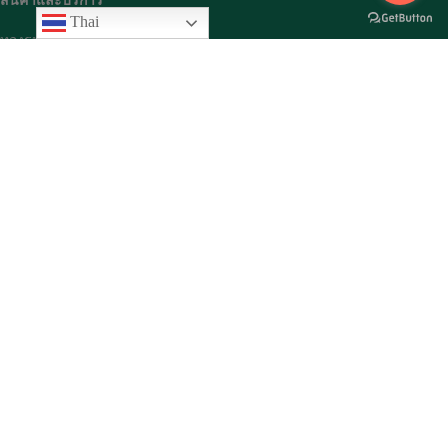
สินค้าและบริการ
Thai
ทองรูปพรรณ
ทองคำแท่ง
สินค้าเพชร
โปรแกรมออมทอง
เกี่ยวกับเรา
ประวัติความเป็นมา
วิสัยทัศน์และพันธกิจ
สาขาต่างๆ
ข่าวประชาสัมพันธ์
กิจกรรมต่างๆ
สมัครสมาชิก
สมัครสมาชิก ที่นี่
ติดต่อเรา