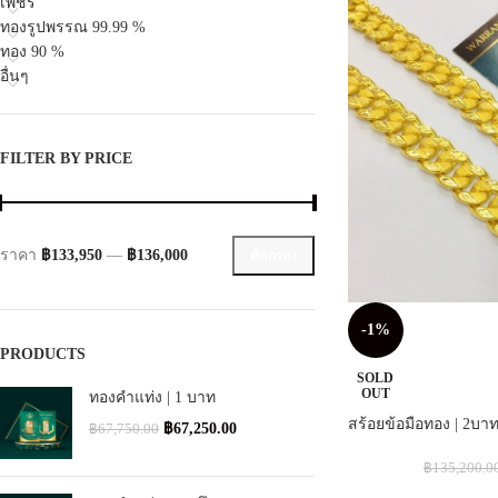
เพชร
ทองรูปพรรณ 99.99 %
ทอง 90 %
อื่นๆ
FILTER BY PRICE
ราคา
฿133,950
—
฿136,000
คัดกรอง
-1%
PRODUCTS
SOLD
OUT
ทองคำแท่ง | 1 บาท
สร้อยข้อมือทอง | 2บาท
฿
67,250.00
฿
67,750.00
฿
135,200.0