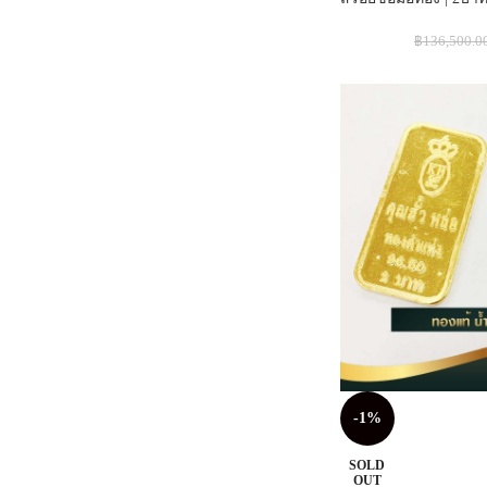
฿
136,500.0
-1%
SOLD
OUT