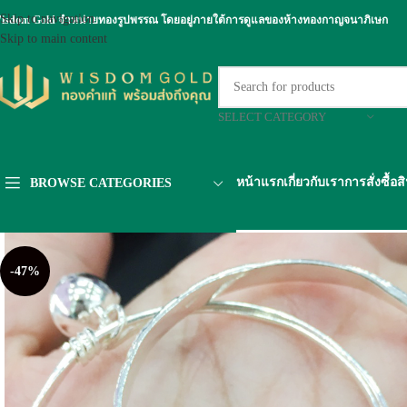
Skip to navigation
isdom Gold จำหน่ายทองรูปพรรณ โดยอยู่ภายใต้การดูแลของห้างทองกาญจนาภิเษก
Skip to main content
SELECT CATEGORY
หน้าแรก
เกี่ยวกับเรา
การสั่งซื้อส
BROWSE CATEGORIES
-47%