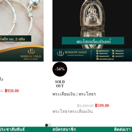
-54%
ึง
SOLD
OUT
฿
950.00
.00
พระเลี่ยมเงิน | พระโสธร
฿
599.00
฿
1,300.00
พระโสธรพระเลี่ยมเงิน
ประชาสัมพันธ์
สมัครสมาชิก
ติดต่อเรา