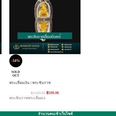
-54%
-32%
SOLD
SOLD
OUT
OUT
พระเลี่ยมเงิน | พระชินราช
ปี่เซียะ | 0.8กรัม 
฿
599.00
฿
1,300.00
฿
2,8
พระชินราชพระเลี่ยมเง
สินค้า : ข้อมือปี่เซ
จำนวนคนเข้าเว็บไซต์