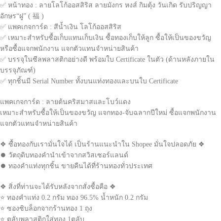
✅ หน้าทอง : ลายโลโก้ออสสิริส ลายมังกร หงส์ กิมตุ้ง วันเกิด รับปริญญา
อักษร“ฝู” ( 福 )
✅ แพคเกจการ์ด : สีน้ำเงิน โลโก้ออสสิริส
✅ เหมาะสำหรับซื้อเก็บแทนเก็บเงิน ซื้อทองเก็บให้ลูก ซื้อให้เป็นของขวัญ
หรือซื้อแจกพนักงาน แจกตัวแทนจำหน่ายสินค้า
✅ บรรจุในซีลพลาสติกอย่างดี พร้อมใบ Certificate ในตัว (ด้านหลังภายใน
บรรจุภัณฑ์)
✅ ทุกชิ้นมี Serial Number ทั้งบนแท่งทองและบนใบ Certificate
แพคเกจการ์ด : ลายต้นคริสมาสและโบว์แดง
เหมาะสำหรับซื้อให้เป็นของขวัญ แจกทอง-จับฉลากปีใหม่ ซื้อแจกพนักงาน
แจกตัวแทนจำหน่ายสินค้า
❖ ซื้อทองกับเรามั่นใจได้ เป็นร้านแนะนำใน Shopee มั่นใจปลอดภัย ❖
⏺ วัตถุดิบทองคำนำเข้าจากสวิสเซอร์แลนด์
⏺ ทองคำแท่งทุกชิ้น ขายคืนได้ที่ร้านทองทั่วประเทศ
❖ สิ่งที่ท่านจะได้รับหลังจากสั่งซื้อคือ ❖
⭐ ทองคำแท่ง 0.2 กรัม ทอง 96.5% น้ำหนัก 0.2 กรัม
⭐ ซองซิบล็อกจากร้านทอง 1 ถุง
⭐ ตลับพลาสติกใส่ทอง 1ตลับ