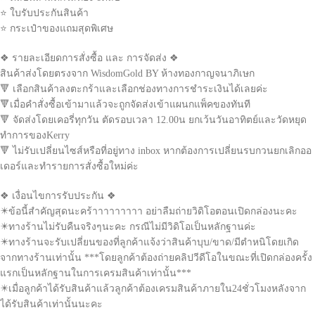
⭐ ใบรับประกันสินค้า
⭐ กระเป๋าของแถมสุดพิเศษ
❖ รายละเอียดการสั่งซื้อ และ การจัดส่ง ❖
สินค้าส่งโดยตรงจาก WisdomGold BY ห้างทองกาญจนาภิเษก
🔻 เลือกสินค้าลงตะกร้าและเลือกช่องทางการชำระเงินได้เลยค่ะ
🔻เมื่อคำสั่งซื้อเข้ามาแล้วจะถูกจัดส่งเข้าแผนกแพ็คของทันที
🔻 จัดส่งโดยเคอรี่ทุกวัน ตัดรอบเวลา 12.00น ยกเว้นวันอาทิตย์และวัดหยุด
ทำการของKerry
🔻 ไม่รับเปลี่ยนไซส์หรือที่อยู่ทาง inbox หากต้องการเปลี่ยนรบกวนยกเลิกออ
เดอร์และทำรายการสั่งซื้อใหม่ค่ะ
❖ เงื่อนไขการรับประกัน ❖
✴️ข้อนี้สำคัญสุดนะคร้าาาาาาาาา อย่าลืมถ่ายวิดิโอตอนเปิดกล่องนะคะ
✴️ทางร้านไม่รับคืนจริงๆนะคะ กรณีไม่มีวิดิโอเป็นหลักฐานค่ะ
✴️ทางร้านจะรับเปลี่ยนของที่ลูกค้าแจ้งว่าสินค้าบุบ/ขาด/มีตำหนิโดยเกิด
จากทางร้านเท่านั้น ***โดยลูกค้าต้องถ่ายคลิปวีดีโอในขณะที่เปิดกล่องครั้ง
แรกเป็นหลักฐานในการเครมสินค้าเท่านั้น***
✴️เมื่อลูกค้าได้รับสินค้าแล้วลูกค้าต้องเครมสินค้าภายใน24ชั่วโมงหลังจาก
ได้รับสินค้าเท่านั้นนะคะ