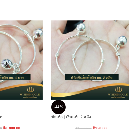
-44%
าท
ข้อเท้า | เงินแท้ | 2 สลึง
฿
1,800.00
฿
950.00
00
฿
1,700.00