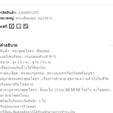
รหัสสินค้า:
AA040P12XX
หมวดหมู่:
พระเลี่ยมทอง
,
ทอง 90 %
Facebook
Line
Copy
แชร์:
Link
คำอธิบาย
สินค้า : พระพุทธโสธร เลี่ยมทอง
เปอร์เซอร์ทอง : กรอบทองคำแท้ 90 %
ขนาด : สูง 2.0 c.m. , ฐาน 1.0 c.m.
เลี่ยมกรอบกันน้ำ (ใส่ได้ทุกวัน)
รายละเอียด : ทรงตะกรุดกลม , พระปลุกเสกเรียบร้อยพร้อมบูชา
อนุภาพของพระพุทธโสธร : เรื่องการค้าขาย สุขภาพ ความสำเร็จในชีวิต
เงินทอง หรือ โชคลาภ
คาถาบูชาพระพุทธโสธร : ตั้งนะโม (3 จบ) อิติ อิติ อิติ โสธโร นะโมพุทธา
ยะ ยะธาพุทธโมนะ
พร้อมใบรับประกันสินค้า 1 ใบ
รับของแถมจากร้านทอง
บริษัทจะจัดส่งหลังจากได้รับหลักฐานการชำระเงิน