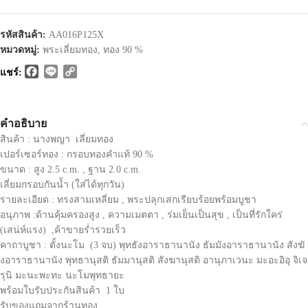
รหัสสินค้า:
AA016P125X
หมวดหมู่:
พระเลี่ยมทอง
,
ทอง 90 %
Facebook
Line
Copy
แชร์:
Link
คำอธิบาย
สินค้า : นางพญา เลี่ยมทอง
เปอร์เซอร์ทอง : กรอบทองคำแท้ 90 %
ขนาด : สูง 2.5 c.m. , ฐาน 2.0 c.m.
เลี่ยมกรอบกันน้ำ (ใส่ได้ทุกวัน)
รายละเอียด : ทรงสามเหลี่ยม , พระปลุกเสกเรียบร้อยพร้อมบูชา
อนุภาพ :ด้านคุ้มครองสูง , ความเมตตา , ร่มเย็นเป็นสุข , เป็นที่รักใคร่
(เสน่ห์แรง) ,ค้าขายร่ำรวยเร็ว
คาถาบูชา : ตั้งนะโม (3 จบ) พุทธังอาราธานานัง ธัมมังอาราธานานัง สังฆั
งอาราธานานัง พุทธานุสติ ธัมมานุสติ สังฆานุสติ อานุภาเวนะ มะอะอิอุ จิเจ
รุนิ มะนะพะทะ นะโมพุทธายะ
พร้อมใบรับประกันสินค้า 1 ใบ
รับของแถมจากร้านทอง