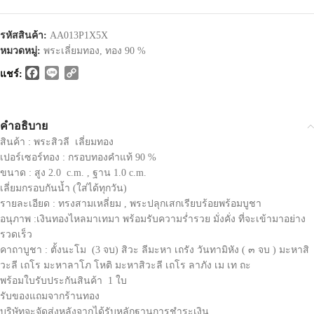
รหัสสินค้า:
AA013P1X5X
หมวดหมู่:
พระเลี่ยมทอง
,
ทอง 90 %
Facebook
Line
Copy
แชร์:
Link
คำอธิบาย
สินค้า : พระสิวลี เลี่ยมทอง
เปอร์เซอร์ทอง : กรอบทองคำแท้ 90 %
ขนาด : สูง 2.0 c.m. , ฐาน 1.0 c.m.
เลี่ยมกรอบกันน้ำ (ใส่ได้ทุกวัน)
รายละเอียด : ทรงสามเหลี่ยม , พระปลุกเสกเรียบร้อยพร้อมบูชา
อนุภาพ :เงินทองไหลมาเทมา พร้อมรับความร่ำรวย มั่งคั่ง ที่จะเข้ามาอย่าง
รวดเร็ว
คาถาบูชา : ตั้งนะโม (3 จบ) สิวะ ลีมะหา เถรัง วันทามิหัง ( ๓ จบ ) มะหาสิ
วะลี เถโร มะหาลาโภ โหติ มะหาสิวะลี เถโร ลาภัง เม เท ถะ
พร้อมใบรับประกันสินค้า 1 ใบ
รับของแถมจากร้านทอง
บริษัทจะจัดส่งหลังจากได้รับหลักฐานการชำระเงิน