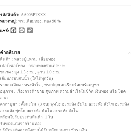
รหัสสินค้า:
AA005P1XXX
หมวดหมู่:
พระเลี่ยมทอง
,
ทอง 90 %
Facebook
Line
Copy
แชร์:
Link
คำอธิบาย
สินค้า : หลวงปู่แหวน เลี่ยมทอง
เปอร์เซอร์ทอง : กรอบทองคำแท้ 90 %
ขนาด : สูง 1.5 c.m. , ฐาน 1.0 c.m.
เลี่ยมกรอบกันน้ำ (ใส่ได้ทุกวัน)
รายละเอียด : ทรงหัวใจ , พระปลุกเสกเรียบร้อยพร้อมบูชา
อนุภาพ : เรื่องการค้าขาย สุขภาพ ความสำเร็จในชีวิต เงินทอง หรือ โชค
ลาภ
คาถาบูชา : ตั้งนะโม (3 จบ) พุทโธ อะระหัง ธัมโม อะระหัง สังโฆ อะระหัง
อะระหัง พุทโธ อะระหัง ธัมโม อะระหัง สังโฆ
พร้อมใบรับประกันสินค้า 1 ใบ
รับของแถมจากร้านทอง
บริษัทจะจัดส่งหลังจากได้รับหลักฐานการชำระเงิน