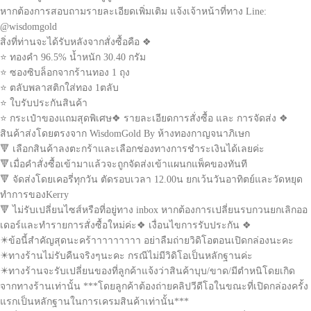
หากต้องการสอบถามรายละเอียดเพิ่มเติม แจ้งเจ้าหน้าที่ทาง Line:
@wisdomgold
สิ่งที่ท่านจะได้รับหลังจากสั่งซื้อคือ ❖
⭐ ทองคำ 96.5% น้ำหนัก 30.40 กรัม
⭐ ซองซิบล็อกจากร้านทอง 1 ถุง
⭐ ตลับพลาสติกใส่ทอง 1ตลับ
⭐ ใบรับประกันสินค้า
⭐ กระเป๋าของแถมสุดพิเศษ❖ รายละเอียดการสั่งซื้อ และ การจัดส่ง ❖
สินค้าส่งโดยตรงจาก WisdomGold By ห้างทองกาญจนาภิเษก
🔻 เลือกสินค้าลงตะกร้าและเลือกช่องทางการชำระเงินได้เลยค่ะ
🔻เมื่อคำสั่งซื้อเข้ามาแล้วจะถูกจัดส่งเข้าแผนกแพ็คของทันที
🔻 จัดส่งโดยเคอรี่ทุกวัน ตัดรอบเวลา 12.00น ยกเว้นวันอาทิตย์และวัดหยุด
ทำการของKerry
🔻 ไม่รับเปลี่ยนไซส์หรือที่อยู่ทาง inbox หากต้องการเปลี่ยนรบกวนยกเลิกออ
เดอร์และทำรายการสั่งซื้อใหม่ค่ะ❖ เงื่อนไขการรับประกัน ❖
✴️ข้อนี้สำคัญสุดนะคร้าาาาาาาาา อย่าลืมถ่ายวิดิโอตอนเปิดกล่องนะคะ
✴️ทางร้านไม่รับคืนจริงๆนะคะ กรณีไม่มีวิดิโอเป็นหลักฐานค่ะ
✴️ทางร้านจะรับเปลี่ยนของที่ลูกค้าแจ้งว่าสินค้าบุบ/ขาด/มีตำหนิโดยเกิด
จากทางร้านเท่านั้น ***โดยลูกค้าต้องถ่ายคลิปวีดีโอในขณะที่เปิดกล่องครั้ง
แรกเป็นหลักฐานในการเครมสินค้าเท่านั้น***