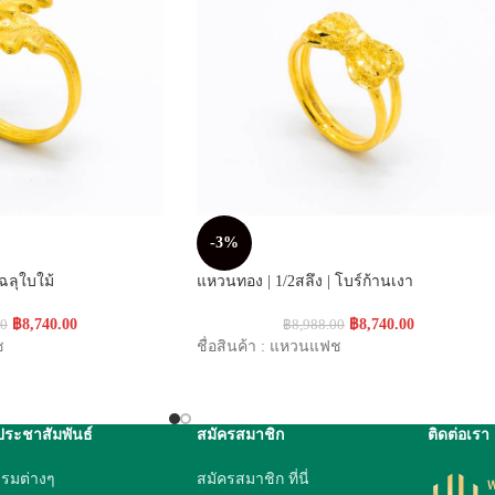
-3%
ฉลุใบใม้
แหวนทอง | 1/2สลึง | โบร์ก้านเงา
฿
8,740.00
฿
8,740.00
00
฿
8,988.00
ช
ชื่อสินค้า : แหวนแฟช
ประชาสัมพันธ์
สมัครสมาชิก
ติดต่อเรา
รรมต่างๆ
สมัครสมาชิก ที่นี่