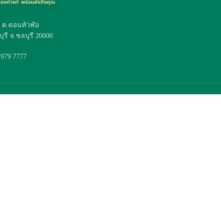
4 ต.ดอนหัวฬ่อ
ุรี จ.ชลบุรี 20000
 979 7777