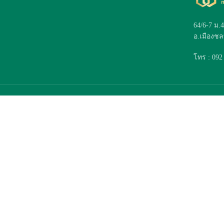
64/6-7 ม.
อ.เมืองชลบ
โทร : 092