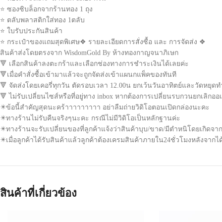
⭐ ซองซิบล็อกจากร้านทอง 1 ถุง
⭐ ตลับพลาสติกใส่ทอง 1ตลับ
⭐ ใบรับประกันสินค้า
⭐ กระเป๋าของแถมสุดพิเศษ❖ รายละเอียดการสั่งซื้อ และ การจัดส่ง ❖
สินค้าส่งโดยตรงจาก WisdomGold By ห้างทองกาญจนาภิเษก
🔻 เลือกสินค้าลงตะกร้าและเลือกช่องทางการชำระเงินได้เลยค่ะ
🔻เมื่อคำสั่งซื้อเข้ามาแล้วจะถูกจัดส่งเข้าแผนกแพ็คของทันที
🔻 จัดส่งโดยเคอรี่ทุกวัน ตัดรอบเวลา 12.00น ยกเว้นวันอาทิตย์และวัดหยุ
🔻 ไม่รับเปลี่ยนไซส์หรือที่อยู่ทาง inbox หากต้องการเปลี่ยนรบกวนยกเลิกอ
✴️ข้อนี้สำคัญสุดนะคร้าาาาาาาาา อย่าลืมถ่ายวิดิโอตอนเปิดกล่องนะคะ
✴️ทางร้านไม่รับคืนจริงๆนะคะ กรณีไม่มีวิดิโอเป็นหลักฐานค่ะ
✴️ทางร้านจะรับเปลี่ยนของที่ลูกค้าแจ้งว่าสินค้าบุบ/ขาด/มีตำหนิโดยเกิดจา
✴️เมื่อลูกค้าได้รับสินค้าแล้วลูกค้าต้องเครมสินค้าภายใน24ชั่วโมงหลังจา
สินค้าที่เกี่ยวข้อง