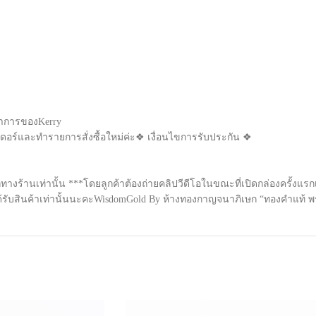
ดทำการของKerry
อเดอร์และทำรายการสั่งซื้อใหม่ค่ะ❖ เงื่อนไขการรับประกัน ❖
กทางร้านเท่านั้น ***โดยลูกค้าต้องถ่ายคลิปวีดีโอในขณะที่เปิดกล่องครั้งแ
กได้รับสินค้าเท่านั้นนะคะWisdomGold By ห้างทองกาญจนาภิเษก “ทองคำแท้ พร