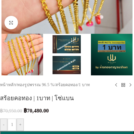
Click to enlarge
หน้าหลัก
/
ทองรูปพรรณ 96.5 %
/
สร้อยคอทอง
/
1 บาท
สร้อยคอทอง | 1บาท | โซ่แบน
฿
70,480.00
฿
70,950.00
-
+