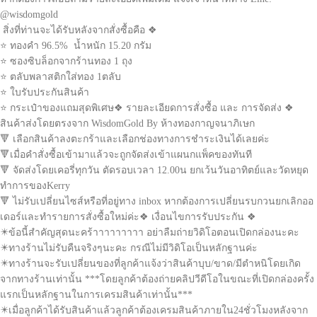
@wisdomgold
สิ่งที่ท่านจะได้รับหลังจากสั่งซื้อคือ ❖
⭐ ทองคำ 96.5% น้ำหนัก 15.20 กรัม
⭐ ซองซิบล็อกจากร้านทอง 1 ถุง
⭐ ตลับพลาสติกใส่ทอง 1ตลับ
⭐ ใบรับประกันสินค้า
⭐ กระเป๋าของแถมสุดพิเศษ❖ รายละเอียดการสั่งซื้อ และ การจัดส่ง ❖
สินค้าส่งโดยตรงจาก WisdomGold By ห้างทองกาญจนาภิเษก
🔻 เลือกสินค้าลงตะกร้าและเลือกช่องทางการชำระเงินได้เลยค่ะ
🔻เมื่อคำสั่งซื้อเข้ามาแล้วจะถูกจัดส่งเข้าแผนกแพ็คของทันที
🔻 จัดส่งโดยเคอรี่ทุกวัน ตัดรอบเวลา 12.00น ยกเว้นวันอาทิตย์และวัดหยุด
ทำการของKerry
🔻 ไม่รับเปลี่ยนไซส์หรือที่อยู่ทาง inbox หากต้องการเปลี่ยนรบกวนยกเลิกออ
เดอร์และทำรายการสั่งซื้อใหม่ค่ะ❖ เงื่อนไขการรับประกัน ❖
✴️ข้อนี้สำคัญสุดนะคร้าาาาาาาาา อย่าลืมถ่ายวิดิโอตอนเปิดกล่องนะคะ
✴️ทางร้านไม่รับคืนจริงๆนะคะ กรณีไม่มีวิดิโอเป็นหลักฐานค่ะ
✴️ทางร้านจะรับเปลี่ยนของที่ลูกค้าแจ้งว่าสินค้าบุบ/ขาด/มีตำหนิโดยเกิด
จากทางร้านเท่านั้น ***โดยลูกค้าต้องถ่ายคลิปวีดีโอในขณะที่เปิดกล่องครั้ง
แรกเป็นหลักฐานในการเครมสินค้าเท่านั้น***
✴️เมื่อลูกค้าได้รับสินค้าแล้วลูกค้าต้องเครมสินค้าภายใน24ชั่วโมงหลังจาก