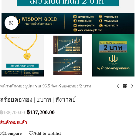
Click to enlarge
หน้าหลัก
/
ทองรูปพรรณ 96.5 %
/
สร้อยคอทอง
/
2 บาท
สร้อยคอทอง | 2บาท | สังวาลย์
฿
137,200.00
฿
138,700.00
สินค้าหมดแล้ว
Compare
Add to wishlist