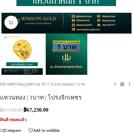
Click to enlarge
หน้าหลัก
/
ทองรูปพรรณ 96.5 %
/
แหวนทอง
/
1 บาท
แหวนทอง | 1บาท | โปร่งจิกเพชร
฿
67,230.00
฿
67,700.00
สินค้าหมดแล้ว
Compare
Add to wishlist