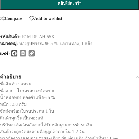
หยิบใส่ตะกร้า
Compare
Add to wishlist
รหัสสินค้า:
R1M-RP-AH-55X
หมวดหมู่:
ทองรูปพรรณ 96.5 %
,
แหวนทอง
,
1 สลึง
Facebook
Line
Copy
แชร์:
Link
คำอธิบาย
ชื่อสินค้า : แหวน
ชื่อลาย : โปร่งรอบวงขัดทราย
น้ำหนักทอง:ทองคำแท้ 96.5 %
หนัก : 3.8 กรัม
จัดส่งพร้อมใบรับประกัน 1 ใบ
สินค้าทุกชิ้นเป็นทองแท้
บริษัทจะจัดส่งหลังจากได้รับหลักฐานการชำระเงิน
สินค้าจะถูกจัดส่งตามที่อยู่ลูกค้าภายใน 1-2 วัน
หากต้องการสอบถามรายละเอียดเพิ่มเติม แจ้งเจ้าหน้าที่ทาง Line: