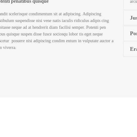
tenti penatibus quisque
arcu
andit scelerisque condimentum sit at adipiscing. Adipiscing
Jus
stibulum suspendisse nisi vene natis iaculis ridiculus adipis cing
bitasse neque ad at hendrerit diam facilisi semper. Potenti pen
Po
ibus quisque suspen disse fusce sociosqu lobor tis eget neque
scetur posuere nisi adipiscing condim entum in vulputate auctor a
m viverra.
Era