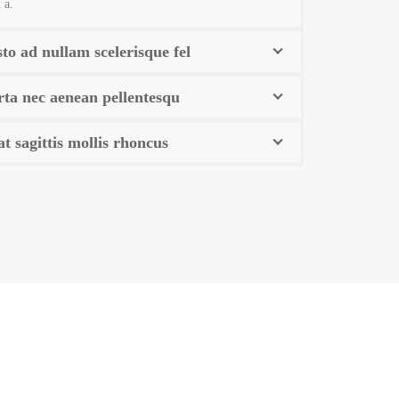
 a.
to ad nullam scelerisque fel
rta nec aenean pellentesqu
t sagittis mollis rhoncus