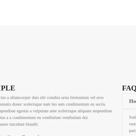
MPLE
FAQ
rius a ullamcorper duis elit conubia urna fermentum vel eros
Ho
nenatis donec scelerisque nam leo sem condimentum eu sociis.
spendisse egestas a vulputate ante scelerisque aliquam suspendisse
Soda
tus a a condimentum eu vestibulum vestibulum dui
vest
suere tincidunt blandit.
part