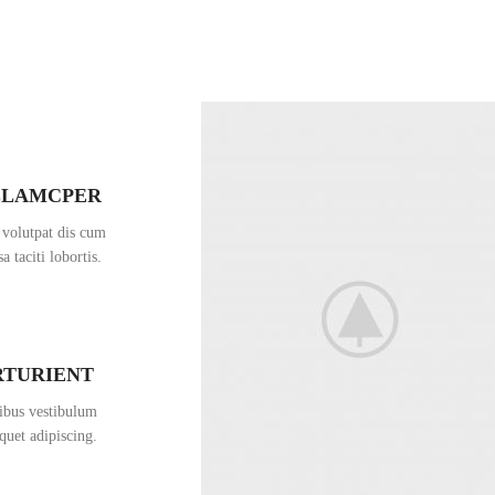
LLAMCPER
 volutpat dis cum
a taciti lobortis.
RTURIENT
cibus vestibulum
quet adipiscing.