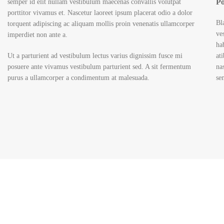
Po
semper id elit nullam vestibulum maecenas convallis volutpat
porttitor vivamus et. Nascetur laoreet ipsum placerat odio a dolor
Bl
torquent adipiscing ac aliquam mollis proin venenatis ullamcorper
ve
imperdiet non ante a.
ha
Ut a parturient ad vestibulum lectus varius dignissim fusce mi
at
posuere ante vivamus vestibulum parturient sed. A sit fermentum
na
purus a ullamcorper a condimentum at malesuada.
se