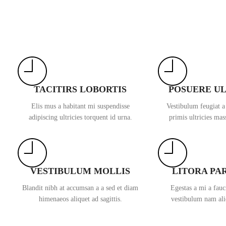
TACITIRS LOBORTIS
POSUERE U
Elis mus a habitant mi suspendisse
Vestibulum feugiat a
adipiscing ultricies torquent id urna.
primis ultricies mass
VESTIBULUM MOLLIS
LITORA PA
Blandit nibh at accumsan a a sed et diam
Egestas a mi a fau
himenaeos aliquet ad sagittis.
vestibulum nam ali