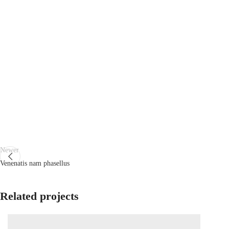
Newer
Venenatis nam phasellus
Related projects