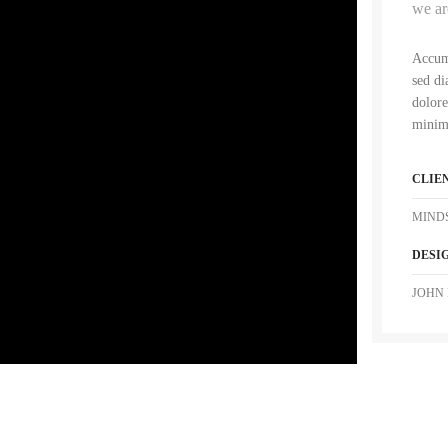
we ar
Accum 
sed di
dolore
minim 
CLIE
MIND
DESI
JOHN