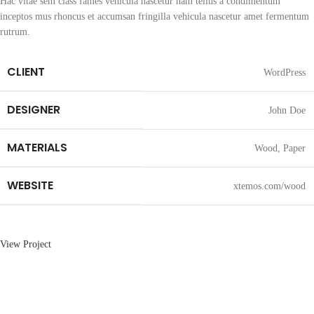
Hac vitae sem class fames vehicula nascetur nam tellus a condimentum
inceptos mus rhoncus et accumsan fringilla vehicula nascetur amet fermentum
rutrum.
CLIENT
WordPress
DESIGNER
John Doe
MATERIALS
Wood, Paper
WEBSITE
xtemos.com/wood
View Project